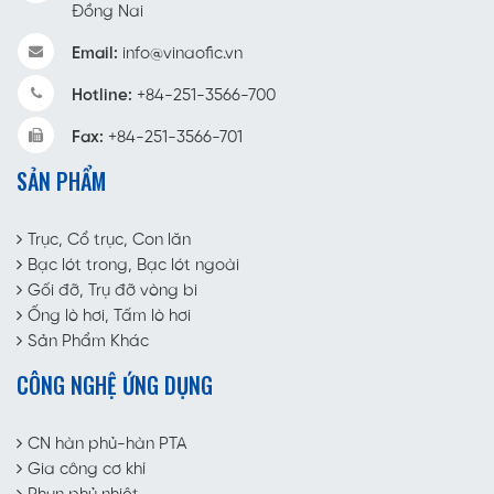
Đồng Nai
Email:
info@vinaofic.vn
Hotline:
+84-251-3566-700
Fax:
+84-251-3566-701
SẢN PHẨM
Trục, Cổ trục, Con lăn
Bạc lót trong, Bạc lót ngoài
Gối đỡ, Trụ đỡ vòng bi
Ống lò hơi, Tấm lò hơi
Sản Phẩm Khác
CÔNG NGHỆ ỨNG DỤNG
CN hàn phủ-hàn PTA
Gia công cơ khí