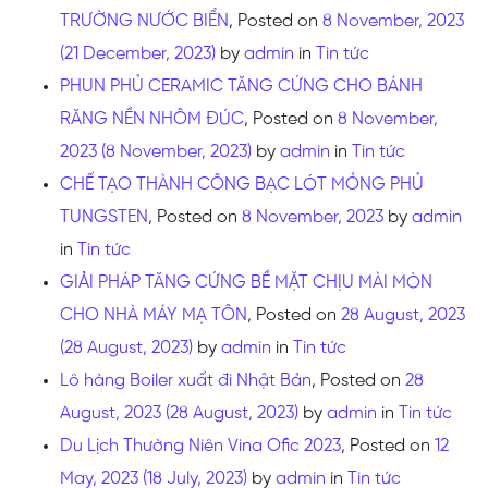
TRƯỜNG NƯỚC BIỂN
,
Posted on
8 November, 2023
(21 December, 2023)
by
admin
in
Tin tức
PHUN PHỦ CERAMIC TĂNG CỨNG CHO BÁNH
RĂNG NỀN NHÔM ĐÚC
,
Posted on
8 November,
2023
(8 November, 2023)
by
admin
in
Tin tức
CHẾ TẠO THÀNH CÔNG BẠC LÓT MỎNG PHỦ
TUNGSTEN
,
Posted on
8 November, 2023
by
admin
in
Tin tức
GIẢI PHÁP TĂNG CỨNG BỀ MẶT CHỊU MÀI MÒN
CHO NHÀ MÁY MẠ TÔN
,
Posted on
28 August, 2023
(28 August, 2023)
by
admin
in
Tin tức
Lô hàng Boiler xuất đi Nhật Bản
,
Posted on
28
August, 2023
(28 August, 2023)
by
admin
in
Tin tức
Du Lịch Thường Niên Vina Ofic 2023
,
Posted on
12
May, 2023
(18 July, 2023)
by
admin
in
Tin tức