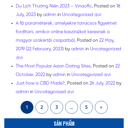
Du Lịch Thường Niên 2023 – Vinaofic
,
Posted on
18
July, 2023
by
admin
in
Uncategorized @vi
A fő paraméterek, amelyekre tanácsos figyelmet
fordítani, amikor online kaszinókat keresnek a
magyar szakértői csapatból
,
Posted on
22 May,
2019
(22 February, 2023)
by
admin
in
Uncategorized
@vi
The Most Popular Asian Dating Sites
,
Posted on
22
October, 2022
by
admin
in
Uncategorized @vi
Just how is CBD Made?
,
Posted on
26 July, 2022
by
admin
in
Uncategorized @vi
1
2
3
…
5
»
SẢN PHẨM