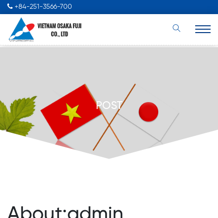
+84-251-3566-700
POST
About:admin