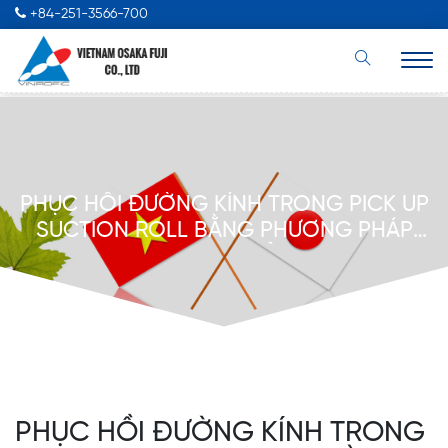
+84-251-3566-700
PHỤC HỒI ĐƯỜNG KÍNH TRONG PICK UP
SUCTION ROLL BẰNG PHƯƠNG PHÁP
PHUN PHỦ
PHỤC HỒI ĐƯỜNG KÍNH TRONG