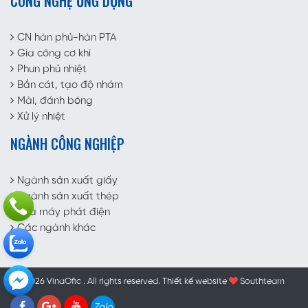
CÔNG NGHỆ ỨNG DỤNG
CN hàn phủ-hàn PTA
Gia công cơ khí
Phun phủ nhiệt
Bắn cát, tạo độ nhám
Mài, đánh bóng
Xử lý nhiệt
NGÀNH CÔNG NGHIỆP
Ngành sản xuất giấy
Ngành sản xuất thép
Nhà máy phát điện
Các ngành khác
© 2026 VinaOfic . All rights reserved.
Thiết kế website
Southteam
Zalo