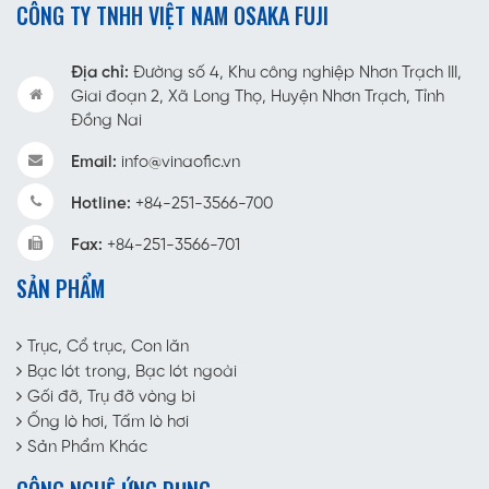
CÔNG TY TNHH VIỆT NAM OSAKA FUJI
Địa chỉ:
Đường số 4, Khu công nghiệp Nhơn Trạch III,
Giai đoạn 2, Xã Long Thọ, Huyện Nhơn Trạch, Tỉnh
Đồng Nai
Email:
info@vinaofic.vn
Hotline:
+84-251-3566-700
Fax:
+84-251-3566-701
SẢN PHẨM
Trục, Cổ trục, Con lăn
Bạc lót trong, Bạc lót ngoài
Gối đỡ, Trụ đỡ vòng bi
Ống lò hơi, Tấm lò hơi
Sản Phẩm Khác