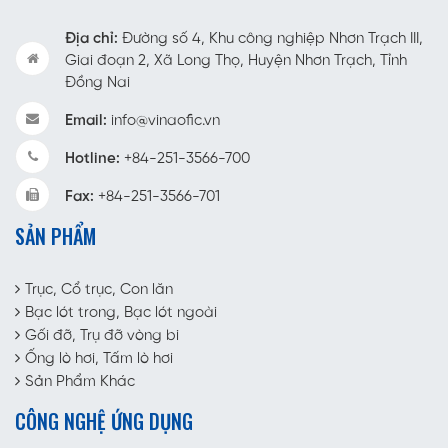
Địa chỉ:
Đường số 4, Khu công nghiệp Nhơn Trạch III,
Giai đoạn 2, Xã Long Thọ, Huyện Nhơn Trạch, Tỉnh
Đồng Nai
Email:
info@vinaofic.vn
Hotline:
+84-251-3566-700
Fax:
+84-251-3566-701
SẢN PHẨM
Trục, Cổ trục, Con lăn
Bạc lót trong, Bạc lót ngoài
Gối đỡ, Trụ đỡ vòng bi
Ống lò hơi, Tấm lò hơi
Sản Phẩm Khác
CÔNG NGHỆ ỨNG DỤNG