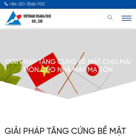
+84-251-3566-700
GIẢI PHÁP TĂNG CỨNG BỀ MẶT CHỊU MÀI
MÒN CHO NHÀ MÁY MẠ TÔN
GIẢI PHÁP TĂNG CỨNG BỀ MẶT