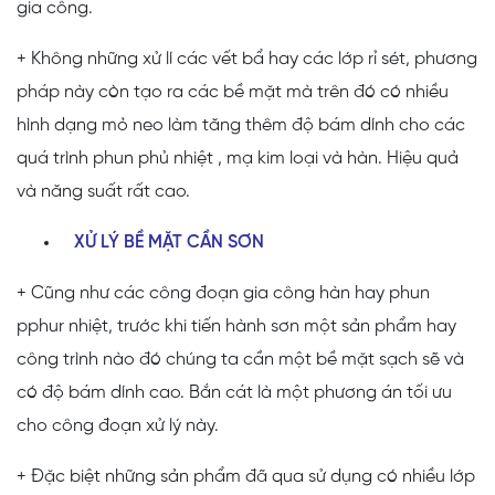
gia công.
+ Không những xử lí các vết bẩ hay các lớp rỉ sét, phương
pháp này còn tạo ra các bề mặt mà trên đó có nhiều
hình dạng mỏ neo làm tăng thêm độ bám dính cho các
quá trình phun phủ nhiệt , mạ kim loại và hàn. Hiệu quả
và năng suất rất cao.
XỬ LÝ BỀ MẶT CẦN SƠN
+ Cũng như các công đoạn gia công hàn hay phun
pphur nhiệt, trước khi tiến hành sơn một sản phẩm hay
công trình nào đó chúng ta cần một bề mặt sạch sẽ và
có độ bám dính cao. Bắn cát là một phương án tối ưu
cho công đoạn xử lý này.
+ Đặc biệt những sản phẩm đã qua sử dụng có nhiều lớp