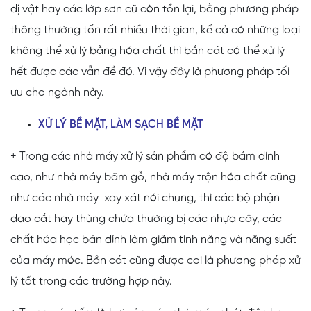
dị vật hay các lớp sơn cũ còn tồn lại, bằng phương pháp
thông thường tốn rất nhiều thời gian, kể cả có những loại
không thể xử lý bằng hóa chất thì bắn cát có thể xử lý
hết được các vẫn đề đó. Vì vậy đây là phương pháp tối
ưu cho ngành này.
XỬ LÝ BỀ MẶT, LÀM SẠCH BỀ MẶT
+ Trong các nhà máy xử lý sản phẩm có độ bám dính
cao, như nhà máy băm gỗ, nhà máy trộn hóa chất cũng
như các nhà máy xay xát nói chung, thì các bộ phận
dao cắt hay thùng chứa thường bị các nhựa cây, các
chất hóa học bán dính làm giảm tính năng và năng suất
của máy móc. Bắn cát cũng được coi là phương pháp xử
lý tốt trong các trường hợp này.