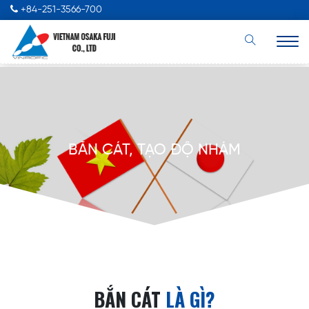
+84-251-3566-700
BẮN CÁT, TẠO ĐỘ NHÁM
BẮN CÁT
LÀ GÌ?