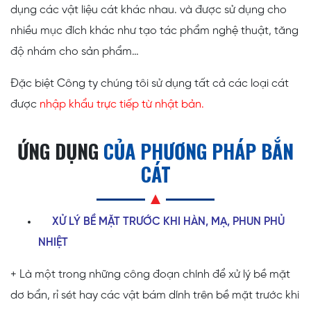
dụng các vật liệu cát khác nhau. và được sử dụng cho
nhiều mục đích khác như tạo tác phẩm nghệ thuật, tăng
độ nhám cho sản phẩm…
Đặc biệt Công ty chúng tôi sử dụng tất cả các loại cát
được
nhập khẩu trực tiếp từ nhật bản.
ỨNG DỤNG
CỦA PHƯƠNG PHÁP BẮN
CÁT
XỬ LÝ BỀ MẶT TRƯỚC KHI HÀN, MẠ, PHUN PHỦ
NHIỆT
+ Là một trong những công đoạn chính để xử lý bề mặt
dơ bẩn, rỉ sét hay các vật bám dính trên bề mặt trước khi