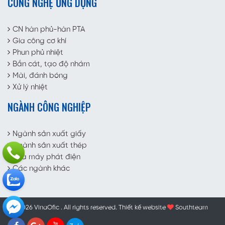
CÔNG NGHỆ ỨNG DỤNG
CN hàn phủ-hàn PTA
Gia công cơ khí
Phun phủ nhiệt
Bắn cát, tạo độ nhám
Mài, đánh bóng
Xử lý nhiệt
NGÀNH CÔNG NGHIỆP
Ngành sản xuất giấy
Ngành sản xuất thép
Nhà máy phát điện
Các ngành khác
© 2026 VinaOfic . All rights reserved.
Thiết kế website
Southteam