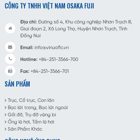
CÔNG TY TNHH VIỆT NAM OSAKA FUJI
Địa chỉ:
Đường số 4, Khu công nghiệp Nhơn Trạch III,
Giai đoạn 2, Xã Long Thọ, Huyện Nhơn Trạch, Tỉnh
Đồng Nai
Email:
info@vinaofic.vn
Hotline:
+84-251-3566-700
Fax:
+84-251-3566-701
SẢN PHẨM
Trục, Cổ trục, Con lăn
Bạc lót trong, Bạc lót ngoài
Gối đỡ, Trụ đỡ vòng bi
Ống lò hơi, Tấm lò hơi
Sản Phẩm Khác