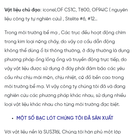
Vật liệu chủ đạo
: iconel,OF C51C, T800, OF94IC ( nguyên
liệu công ty tự nghiên cứu) , Stelite #6, #12…
Trong môi trường bể mạ , Các trục đều hoạt động chìm
trong kim loại nóng chảy, do vậy cơ cấu dẫn động
không thể dùng ổ bi thông thường, ở đây thường là dụng
phương pháp ống lồng ống và truyền động trực tiếp, do
vậy vật liệu được sử dụng ở đây phải đảm bảo các yêu
cầu như chịu mài mòn, chịu nhiệt, có đồ bền cao trong
môi trường bể mạ. Vì vậy công ty chúng tôi đã và đang
nghiên cứu các phương pháp khác nhau, sử dụng nhiều
loại vật liệu khác nhau cho từng môi trường đạc biệt.
MỘT SỐ BẠC LÓT CHÚNG TÔI ĐÃ SẢN XUẤT
Với vật liệu nền là SUS316L Chúng tôi hàn phủ một lớp