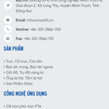
Địa chỉ:
Đường số 4, Khu công nghiệp Nhơn Trạch III,
Giai đoạn 2, Xã Long Thọ, Huyện Nhơn Trạch, Tỉnh
Đồng Nai
Email:
info@vinaofic.vn
Hotline:
+84-251-3566-700
Fax:
+84-251-3566-701
SẢN PHẨM
Trục, Cổ trục, Con lăn
Bạc lót trong, Bạc lót ngoài
Gối đỡ, Trụ đỡ vòng bi
Ống lò hơi, Tấm lò hơi
Sản Phẩm Khác
CÔNG NGHỆ ỨNG DỤNG
CN hàn phủ-hàn PTA