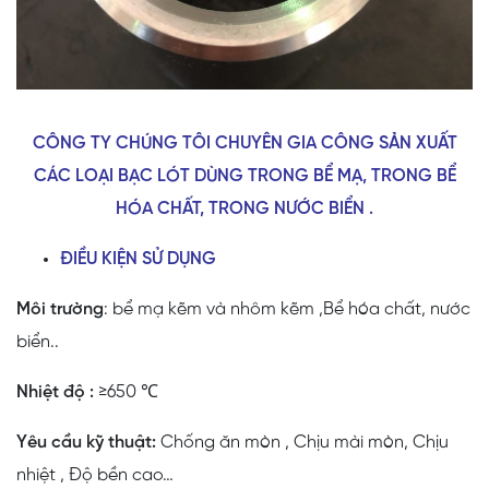
CÔNG TY CHÚNG TÔI CHUYÊN GIA CÔNG SẢN XUẤT
CÁC LOẠI BẠC LÓT DÙNG TRONG BỂ MẠ, TRONG BỂ
HÓA CHẤT, TRONG NƯỚC BIỂN .
ĐIỀU KIỆN SỬ DỤNG
Môi trường
: bể mạ kẽm và nhôm kẽm ,Bể hóa chất, nước
biển..
Nhiệt độ :
≥650 ℃
Yêu cầu kỹ thuật:
Chống ăn mòn , Chịu mài mòn, Chịu
nhiệt , Độ bền cao…