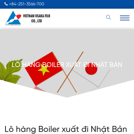
+84-251-3566-700
LÔ HÀNG BOILER XUẤT ĐI NHẬT BẢN
Lô hàng Boiler xuất đi Nhật Bản