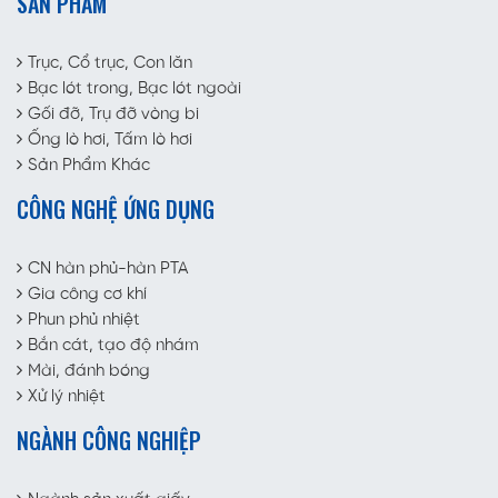
SẢN PHẨM
Trục, Cổ trục, Con lăn
Bạc lót trong, Bạc lót ngoài
Gối đỡ, Trụ đỡ vòng bi
Ống lò hơi, Tấm lò hơi
Sản Phẩm Khác
CÔNG NGHỆ ỨNG DỤNG
CN hàn phủ-hàn PTA
Gia công cơ khí
Phun phủ nhiệt
Bắn cát, tạo độ nhám
Mài, đánh bóng
Xử lý nhiệt
NGÀNH CÔNG NGHIỆP