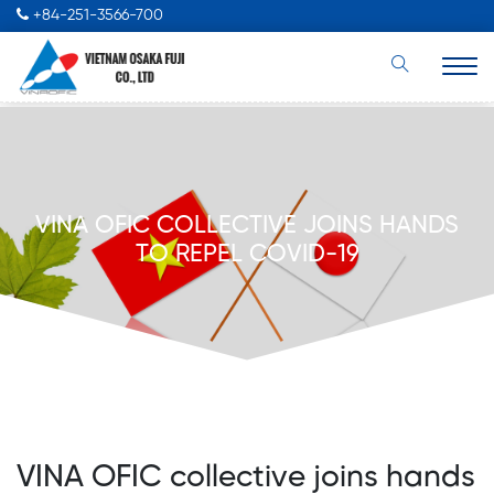
+84-251-3566-700
VINA OFIC COLLECTIVE JOINS HANDS
TO REPEL COVID-19
VINA OFIC collective joins hands