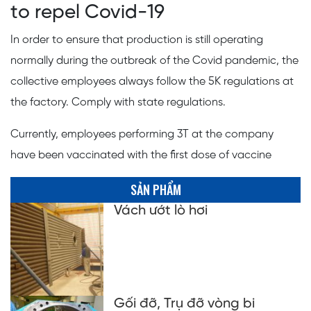
to repel Covid-19
In order to ensure that production is still operating
normally during the outbreak of the Covid pandemic, the
collective employees always follow the 5K regulations at
the factory. Comply with state regulations.
Currently, employees performing 3T at the company
have been vaccinated with the first dose of vaccine
SẢN PHẨM
Vách ướt lò hơi
Gối đỡ, Trụ đỡ vòng bi