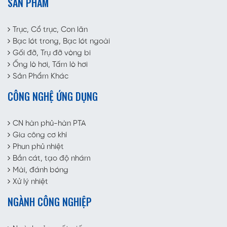
SẢN PHẨM
Trục, Cổ trục, Con lăn
Bạc lót trong, Bạc lót ngoài
Gối đỡ, Trụ đỡ vòng bi
Ống lò hơi, Tấm lò hơi
Sản Phẩm Khác
CÔNG NGHỆ ỨNG DỤNG
CN hàn phủ-hàn PTA
Gia công cơ khí
Phun phủ nhiệt
Bắn cát, tạo độ nhám
Mài, đánh bóng
Xử lý nhiệt
NGÀNH CÔNG NGHIỆP