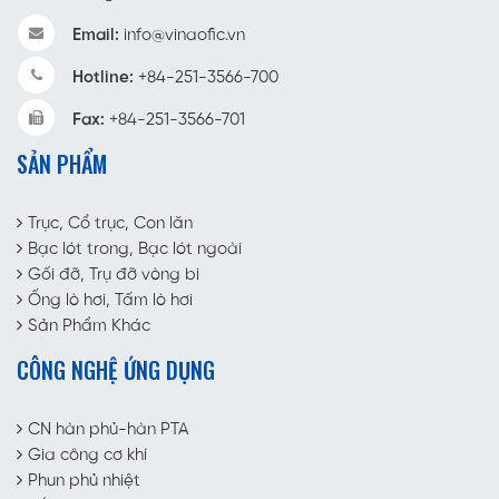
Email:
info@vinaofic.vn
Hotline:
+84-251-3566-700
Fax:
+84-251-3566-701
SẢN PHẨM
Trục, Cổ trục, Con lăn
Bạc lót trong, Bạc lót ngoài
Gối đỡ, Trụ đỡ vòng bi
Ống lò hơi, Tấm lò hơi
Sản Phẩm Khác
CÔNG NGHỆ ỨNG DỤNG
CN hàn phủ-hàn PTA
Gia công cơ khí
Phun phủ nhiệt