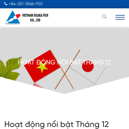
+84-251-3566-700
HOẠT ĐỘNG NỔI BẬT THÁNG 12
Hoạt động nổi bật Tháng 12