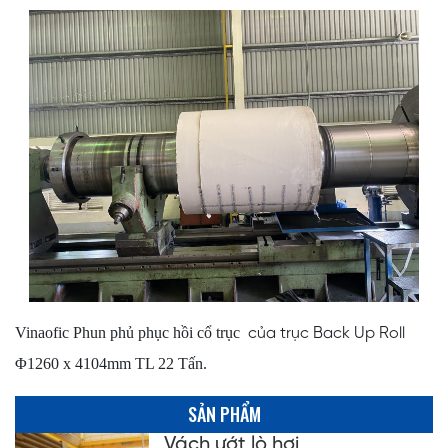
Vinaofic
Phun phủ phục hồi cổ trục
của trục Back Up Roll
1260 x 4104mm TL 22 Tấn.
Φ
SẢN PHẨM
Vách ướt lò hơi