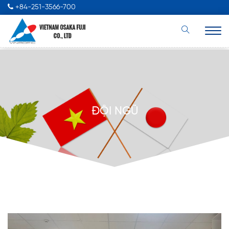
+84-251-3566-700
ĐỘI NGŨ