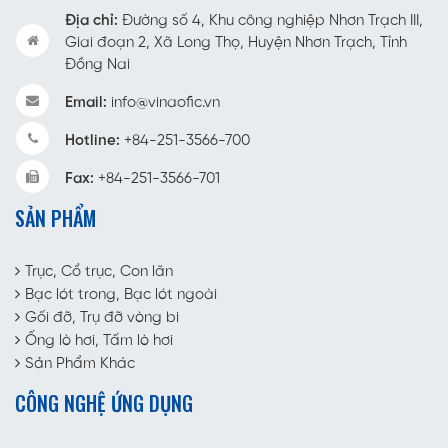
Địa chỉ:
Đường số 4, Khu công nghiệp Nhơn Trạch III,
Giai đoạn 2, Xã Long Thọ, Huyện Nhơn Trạch, Tỉnh
Đồng Nai
Email:
info@vinaofic.vn
Hotline:
+84-251-3566-700
Fax:
+84-251-3566-701
SẢN PHẨM
Trục, Cổ trục, Con lăn
Bạc lót trong, Bạc lót ngoài
Gối đỡ, Trụ đỡ vòng bi
Ống lò hơi, Tấm lò hơi
Sản Phẩm Khác
CÔNG NGHỆ ỨNG DỤNG