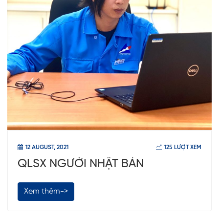
12 AUGUST, 2021
125 LƯỢT XEM
QLSX NGƯỜI NHẬT BẢN
Xem thêm->