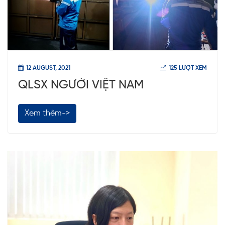
12 AUGUST, 2021
125 LƯỢT XEM
QLSX NGƯỜI VIỆT NAM
Xem thêm->