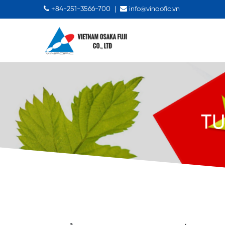
+84-251-3566-700
|
info@vinaofic.vn
TU