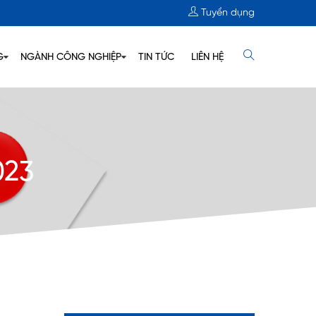
Tuyển dụng
G
NGÀNH CÔNG NGHIỆP
TIN TỨC
LIÊN HỆ
023