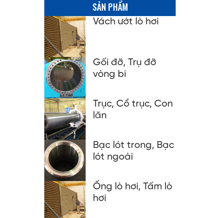
SẢN PHẨM
Vách ướt lò hơi
Gối đỡ, Trụ đỡ
vòng bi
Trục, Cổ trục, Con
lăn
Bạc lót trong, Bạc
lót ngoài
Ống lò hơi, Tấm lò
hơi