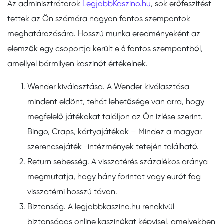
Az adminisztrátorok
LegjobbKaszino.hu
, sok erőfeszítést
tettek az Ön számára nagyon fontos szempontok
meghatározására. Hosszú munka eredményeként az
elemzők egy csoportja került e 6 fontos szempontból,
amellyel bármilyen kaszinót értékelnek.
Wender kiválasztása. A Wender kiválasztása
mindent eldönt, tehát lehetősége van arra, hogy
megfelelő játékokat találjon az Ön ízlése szerint.
Bingo, Craps, kártyajátékok – Mindez a magyar
szerencsejáték -intézmények tetején található.
Return sebesség. A visszatérés százalékos aránya
megmutatja, hogy hány forintot vagy eurót fog
visszatérni hosszú távon.
Biztonság. A legjobbkaszino.hu rendkívül
biztonságos online kaszinókat képvisel, amelyekben