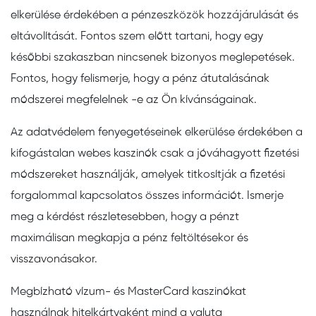
elkerülése érdekében a pénzeszközök hozzájárulását és
eltávolítását. Fontos szem előtt tartani, hogy egy
későbbi szakaszban nincsenek bizonyos meglepetések.
Fontos, hogy felismerje, hogy a pénz átutalásának
módszerei megfelelnek -e az Ön kívánságainak.
Az adatvédelem fenyegetéseinek elkerülése érdekében a
kifogástalan webes kaszinók csak a jóváhagyott fizetési
módszereket használják, amelyek titkosítják a fizetési
forgalommal kapcsolatos összes információt. Ismerje
meg a kérdést részletesebben, hogy a pénzt
maximálisan megkapja a pénz feltöltésekor és
visszavonásakor.
Megbízható vízum- és MasterCard kaszinókat
használnak hitelkártyaként mind a valuta