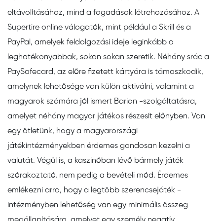
eltávolításához, mind a fogadások létrehozásához. A
Supertire online válogatók, mint például a Skrill és a
PayPal, amelyek feldolgozási ideje leginkább a
leghatékonyabbak, sokan sokan szeretik. Néhány srác a
PaySafecard, az előre fizetett kártyára is támaszkodik,
amelynek lehetősége van külön aktiválni, valamint a
magyarok számára jól ismert Barion -szolgáltatásra,
amelyet néhány magyar játékos részesít előnyben. Van
egy ötletünk, hogy a magyarországi
játékintézményekben érdemes gondosan kezelni a
valutát. Végül is, a kaszinóban lévő bármely játék
szórakoztató, nem pedig a bevételi mód. Érdemes
emlékezni arra, hogy a legtöbb szerencsejáték -
intézményben lehetőség van egy minimális összeg
megállapítására, amelyet egy személy negatív