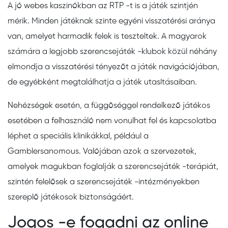
A jó webes kaszinókban az RTP -t is a játék szintjén
mérik. Minden játéknak szinte egyéni visszatérési aránya
van, amelyet harmadik felek is teszteltek. A magyarok
számára a legjobb szerencsejáték -klubok közül néhány
elmondja a visszatérési tényezőt a játék navigációjában,
de egyébként megtalálhatja a játék utasításaiban.
Nehézségek esetén, a függőséggel rendelkező játékos
esetében a felhasználó nem vonulhat fel és kapcsolatba
léphet a speciális klinikákkal, például a
Gamblersanomous. Valójában azok a szervezetek,
amelyek magukban foglalják a szerencsejáték -terápiát,
szintén felelősek a szerencsejáték -intézményekben
szereplő játékosok biztonságáért.
Jogos -e fogadni az online