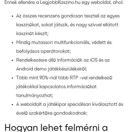
Ennek ellenére a LegjobbKaszino.hu egy weboldal, ahol:
Az összes recenzens gondosan teszteli az egyes
kaszinókat, sokat játszik, és nagy szívvel ellátott
kaszinót készít;
Mindig mutasson multifunkcionális, védett és
befolyásos operátorokat;
Rendelkezésre álló információk az iOS és az
Android demo játékkészülékeiről;
Több mint 90%-nál több RTP -vel rendelkező
játékokkal kapcsolatos információkat
tanulmányozhat;
A weboldalt a játékipar speciálisan kiválasztott és
évelő szakértőire gondoskodnak;
Hogyan lehet felmérni a