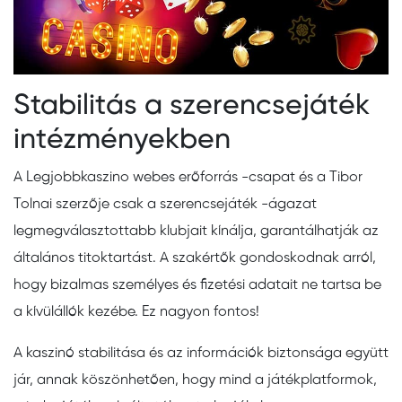
Stabilitás a szerencsejáték
intézményekben
A Legjobbkaszino webes erőforrás -csapat és a Tibor
Tolnai szerzője csak a szerencsejáték -ágazat
legmegválasztottabb klubjait kínálja, garantálhatják az
általános titoktartást. A szakértők gondoskodnak arról,
hogy bizalmas személyes és fizetési adatait ne tartsa be
a kívülállók kezébe. Ez nagyon fontos!
A kaszinó stabilitása és az információk biztonsága együtt
jár, annak köszönhetően, hogy mind a játékplatformok,