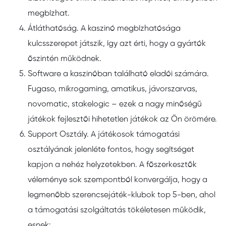
megbízhat.
Átláthatóság. A kaszinó megbízhatósága
kulcsszerepet játszik, így azt érti, hogy a gyártók
őszintén működnek.
Software a kaszinóban található eladói számára.
Fugaso, mikrogaming, amatikus, jávorszarvas,
novomatic, stakelogic – ezek a nagy minőségű
játékok fejlesztői hihetetlen játékok az Ön örömére.
Support Osztály. A játékosok támogatási
osztályának jelenléte fontos, hogy segítséget
kapjon a nehéz helyzetekben. A főszerkesztők
véleménye sok szempontból konvergálja, hogy a
legmenőbb szerencsejáték-klubok top 5-ben, ahol
a támogatási szolgáltatás tökéletesen működik,
esnek: