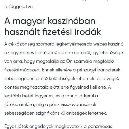
felfüggesztve.
A magyar kaszinóban
használt fizetési irodák
A célközönség számára legkényelmesebb webes kaszinó
az egyetemes fizetési módszerekbe kerül, így lehetősége
van arra, hogy megtalálja az Ön számára megfelelő
fizetési módszert. Ennek ellenére a pénzügyi transzferek
sebességében eltérő különbségek lehetnek, és a végső
döntés meghozatala előtt erre figyelned kell erre. A
legtöbb betét ingyenes, és azonnal átkerül a
játékszámlára, míg a pénz visszavonásának
sebességében szignifikáns különbségek lehetnek.
Egyes játék engedélyek megkövetelik a pénzmosás