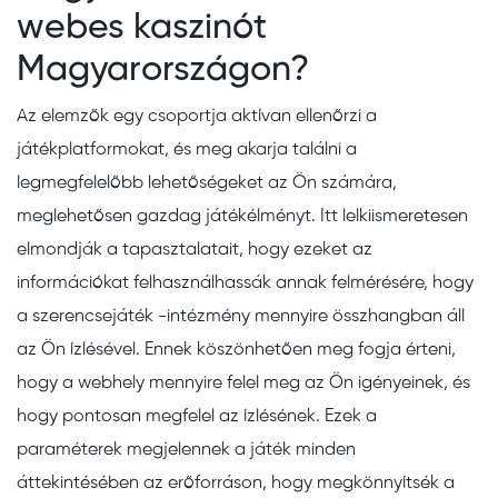
webes kaszinót
Magyarországon?
Az elemzők egy csoportja aktívan ellenőrzi a
játékplatformokat, és meg akarja találni a
legmegfelelőbb lehetőségeket az Ön számára,
meglehetősen gazdag játékélményt. Itt lelkiismeretesen
elmondják a tapasztalatait, hogy ezeket az
információkat felhasználhassák annak felmérésére, hogy
a szerencsejáték -intézmény mennyire összhangban áll
az Ön ízlésével. Ennek köszönhetően meg fogja érteni,
hogy a webhely mennyire felel meg az Ön igényeinek, és
hogy pontosan megfelel az ízlésének. Ezek a
paraméterek megjelennek a játék minden
áttekintésében az erőforráson, hogy megkönnyítsék a