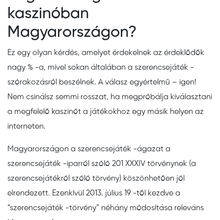
kaszinóban
Magyarországon?
Ez egy olyan kérdés, amelyet érdekelnek az érdeklődők
nagy % -a, mivel sokan általában a szerencsejáték -
szórakozásról beszélnek. A válasz egyértelmű – igen!
Nem csinálsz semmi rosszat, ha megpróbálja kiválasztani
a megfelelő kaszinót a játékokhoz egy másik helyen az
interneten.
Magyarországon a szerencsejáték -ágazat a
szerencsejáték -iparról szóló 201 XXXIV törvénynek (a
szerencsejátékról szóló törvény) köszönhetően jól
elrendezett. Ezenkívül 2013. július 19 -től kezdve a
“szerencsejáték -törvény” néhány módosítása releváns