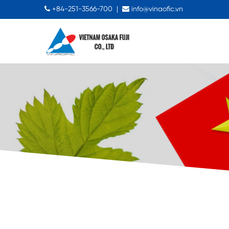
+84-251-3566-700
|
info@vinaofic.vn