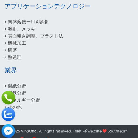
アプリケーションテクノロジー
肉盛溶接ーPTA溶接
溶射、メッキ
表面粗さ調整、ブラスト法
機械加工
研磨
熱処理
業界
製紙分野
製鉄分野
エネルギー分野
その他
© 2026 VinaOfic . All rights reserved.
Thiết kế website
Southteam