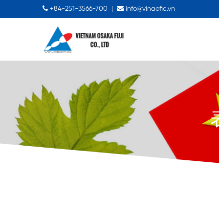
+84-251-3566-700
|
info@vinaofic.vn