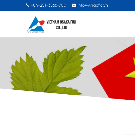
+84-251-3566-700
|
info@vinaofic.vn