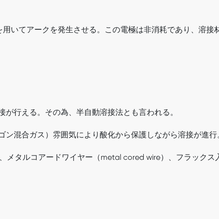
n）電極を用いてアークを発生させる。この電極は非消耗であり、
接が行える。その為、半自動溶接法とも言われる。
ゴン混合ガス）雰囲気により酸化から保護しながら溶接が進行
メタルコアードワイヤー（metal cored wire）、フラックス入り