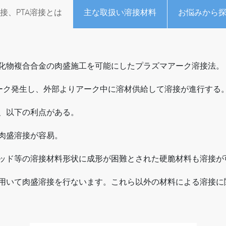
接、PTA溶接とは
主な取扱い溶接材料
お悩みから
化物複合合金の肉盛施工を可能にしたプラズマアーク溶接法。
アーク発生し、外部よりアーク中に溶材供給して溶接が進行する
、以下の利点がある。
肉盛溶接が容易。
ッド等の溶接材料形状に成形が困難とされた硬脆材料も溶接が
用いて肉盛溶接を行ないます。これら以外の材料による溶接に