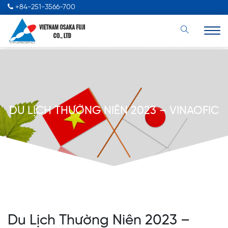
+84-251-3566-700
DU LỊCH THƯỜNG NIÊN 2023 – VINAOFIC
Du Lịch Thường Niên 2023 –