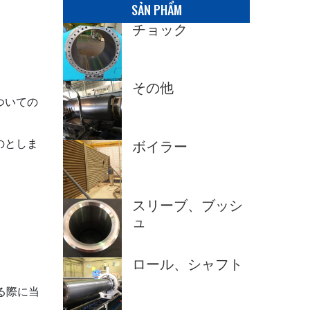
SẢN PHẨM
チョック
その他
ついての
のとしま
ボイラー
スリーブ、ブッシ
ュ
ロール、シャフト
る際に当