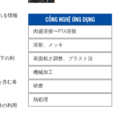
れる情報
CÔNG NGHỆ ỨNG DỤNG
肉盛溶接ーPTA溶接
溶射、メッキ
下の利
表面粗さ調整、ブラスト法
機械加工
を含む各
研磨
熱処理
外の利用