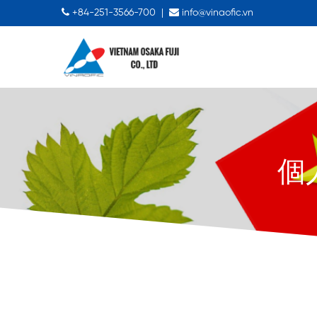
+84-251-3566-700
|
info@vinaofic.vn
個